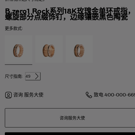
B.zero1 Rock系列18K玫瑰金单环戒指，
螺旋部分点缀饰钉，边缘镶嵌黑色陶瓷
更多款式:
尺寸指南:
49
咨询
服务大使
致电
400-000-66
咨询服务大使