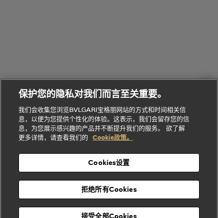
腕表
走进BVLGARI宝格丽
给
她
Serpenti
B.zero1系
环
联
系列
的
列
Serpenti
Serpenti
境
系
礼
Baia系列
Forever系
社
我
物
列
Bvlgari
ALLEGRA
会
们
Divas'
Le
送
宝格丽
Dream
Lvcea系列
治
服
Gemme
给
系列
理
务
系列
他
招
门
保护您的隐私对我们而言至关重要。
Divas'
Bvlgari
的
贤
店
Dream
Bvlgari系
我们会收集您浏览BVLGARI宝格丽网站的方式和时间相关信
系列
礼
纳
信
列
息，以便为您提供个性化的体验。这表示，我们会留存您的信
Serpenti
Divas'
士
息
物
息，为您展示感兴趣的产品并不断提升我们的服务。 欲了解
Cuore系
Dream系
酒
新
更多详情，请查看我们的
Cookie政策。
列
列
店
高级珠宝腕
婚
Goldea系
表
及
列
礼
Cookies设置
度
物
假
Bvlgari
Bvlgari
宝格丽
村
拒绝所有Cookies
Eternal系
Tubogas
列
系列
Serpenti
Serpentine
接受全部Cookies
Cabochon