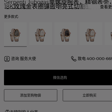
Serpenti Tubogas单螺旋腕表，精钢表壳
18K玫瑰金表圈镶嵌明亮式切割钻石，灰
查看更
漆面表盘，18K玫瑰金和精钢表链。
更多款式:
咨询
服务大使
致电
400-000-66
微信选购
添加至购物袋
立即购买