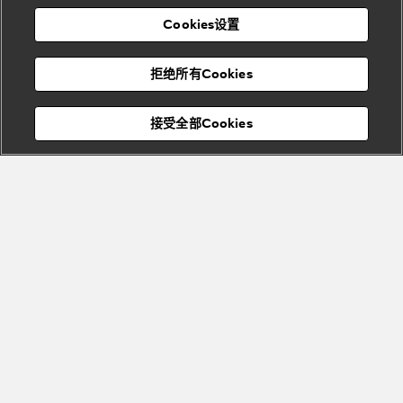
表
及
列
礼
Cookies设置
度
物
假
Bvlgari
Bvlgari
宝格丽
村
拒绝所有Cookies
Eternal系
Tubogas
列
系列
Serpenti
Serpentine
接受全部Cookies
Cabochon
菜单
系列
系列
关闭
添加至购物袋
Bvlgari
Bvlgari
Colors
Cabochon
系列
系列
Serpenti
Serpenti
宝格丽顾客服务中心
Reverse
Sugerloaf
系列
系列
Fiorever
其他珠宝
系列
系列