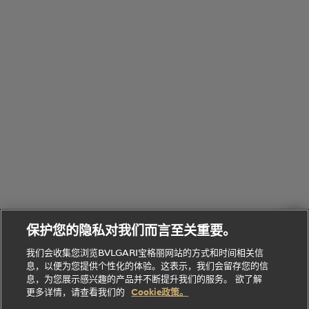
览
浏
制
香
全
览
线
水
部
全
上
礼
Bvlgari
物
部
专
Bvlgari
BVLGARI
Bvlgari
Omnia香
系列
宝格丽
享
Man系列
水
Aluminium
送
腕表
走进BVLGARI宝格丽
给
她
Serpenti
B.zero1系
环
联
系列
的
列
Serpenti
Serpenti
境
系
礼
Baia系列
Forever系
社
我
物
列
Bvlgari
ALLEGRA
会
们
Divas'
Le
送
宝格丽
Dream
Lvcea系列
治
服
Gemme
给
系列
理
务
系列
他
招
门
保护您的隐私对我们而言至关重要。
Divas'
Bvlgari
的
贤
店
Dream
Bvlgari系
我们会收集您浏览BVLGARI宝格丽网站的方式和时间相关信
系列
礼
纳
信
列
息，以便为您提供个性化的体验。这表示，我们会留存您的信
Serpenti
Divas'
士
息
物
息，为您展示感兴趣的产品并不断提升我们的服务。 欲了解
Cuore系
Dream系
酒
新
更多详情，请查看我们的
Cookie政策。
列
列
店
高级珠宝腕
婚
Goldea系