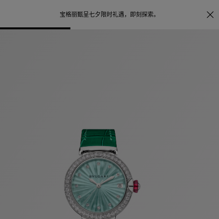
照片打印服务
点
宝格丽甄呈七夕限时礼遇，
即刻探索
。