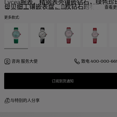
Lvcea腕表，精钢表壳镶嵌钻石，绿色珍
母贝细工镶嵌表盘，11枚钻石时标和绿色
查看更
鱼皮表带。防水深度可达50米
更多款式:
咨询
服务大使
致电
400-000-66
订阅到货通知
与特别的人分享