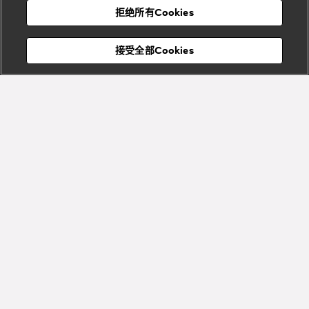
Bvlgari
宝格丽
村
拒绝所有Cookies
Eternal系
Tubogas
列
系列
Serpenti
Serpentine
接受全部Cookies
Cabochon
菜单
系列
系列
关闭
订阅到货通知
Bvlgari
Bvlgari
Colors
Cabochon
系列
系列
Serpenti
Serpenti
宝格丽顾客服务中心
Reverse
Sugerloaf
描述
系列
系列
Lvcea腕表凝聚璀璨光芒与现代女性魅力，让每一天都光彩夺目，让
每一种风情自然流淌。这款腕表融汇超凡艺术工艺，以抛光精钢材
质打造，搭配镶钻表圈，彰显Bvlgari宝格丽精湛珠宝工艺与制表专
Fiorever
业技艺之间的巧妙结合。作品采用三维立体表盘，以绿色珍珠母贝
其他珠宝
系列
打造而成，饰以钻石时标，经独立加工与雕琢之后，逐一组装，呈
系列
查看更多
现出太阳般的光辉，尽显经典艺术工艺“嵌花”（intarsia）元素。同
Bvlgari
Bvlgari
色系绿色鳄鱼皮表带与腕表相得益彰。
Bvlgari系
Roma系列
Lvcea腕表，搭载自动上链机芯，时、分、日期显示，33毫米直径抛
列