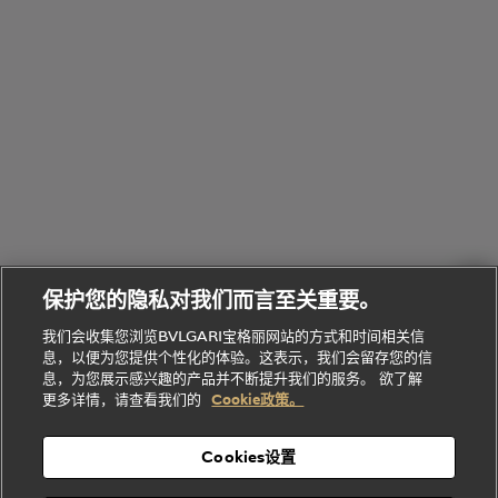
Bvlgari
物
部
专
Bvlgari
BVLGARI
Bvlgari
Omnia香
系列
宝格丽
享
Man系列
水
Aluminium
送
腕表
走进BVLGARI宝格丽
给
她
Serpenti
B.zero1系
环
联
系列
的
列
Serpenti
Serpenti
境
系
礼
Baia系列
Forever系
社
我
物
列
Bvlgari
ALLEGRA
会
们
Divas'
Le
送
宝格丽
Dream
Lvcea系列
治
服
Gemme
给
系列
理
务
系列
他
招
门
保护您的隐私对我们而言至关重要。
Divas'
Bvlgari
的
贤
店
Dream
Bvlgari系
我们会收集您浏览BVLGARI宝格丽网站的方式和时间相关信
系列
礼
纳
信
列
息，以便为您提供个性化的体验。这表示，我们会留存您的信
Serpenti
Divas'
士
息
物
息，为您展示感兴趣的产品并不断提升我们的服务。 欲了解
Cuore系
Dream系
酒
新
更多详情，请查看我们的
Cookie政策。
列
列
店
高级珠宝腕
婚
Goldea系
表
及
列
礼
Cookies设置
度
物
假
Bvlgari