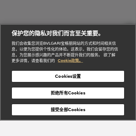
礼
Baia系列
Forever系
社
我
物
列
Bvlgari
ALLEGRA
会
们
Divas'
Le
送
宝格丽
Dream
Lvcea系列
治
服
Gemme
给
系列
理
务
系列
他
招
门
保护您的隐私对我们而言至关重要。
Divas'
Bvlgari
的
贤
店
Dream
Bvlgari系
我们会收集您浏览BVLGARI宝格丽网站的方式和时间相关信
系列
礼
纳
信
列
息，以便为您提供个性化的体验。这表示，我们会留存您的信
Serpenti
Divas'
士
息
物
息，为您展示感兴趣的产品并不断提升我们的服务。 欲了解
Cuore系
Dream系
酒
新
更多详情，请查看我们的
Cookie政策。
列
列
店
高级珠宝腕
婚
Goldea系
表
及
列
礼
Cookies设置
度
物
假
Bvlgari
Bvlgari
宝格丽
村
拒绝所有Cookies
Eternal系
Tubogas
列
系列
Serpenti
Serpentine
接受全部Cookies
Cabochon
菜单
系列
系列
关闭
添加至购物袋